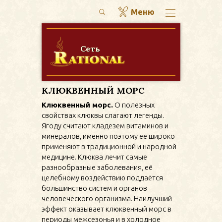
Меню
НАШЕ МЕНЮ
Меню
Сеть
ПЕРВЫЕ БЛЮДА
О компании
Фотогалерея
ВТОРЫЕ БЛЮДА
КЛЮКВЕННЫЙ МОРС
Доставка и оплата
ГАРНИРЫ
Клюквенный морс.
О полезных
свойствах клюквы слагают легенды.
Новости
БЛИНЧИКИ
Ягоду считают кладезем витаминов и
Акции
минералов, именно поэтому её широко
ХЛЕБ И БУЛОЧКИ
применяют в традиционной и народной
Вакансии
медицине. Клюква лечит самые
НАПИТКИ
разнообразные заболевания, её
Контакты
целебному воздействию поддаётся
ЗАВТРАКИ
большинство систем и органов
человеческого организма. Наилучший
САЛАТЫ
эффект оказывает клюквенный морс в
периоды межсезонья и в холодное