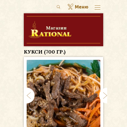
Меню
НАШЕ МЕНЮ
Меню
Магазин
ПЕРВЫЕ БЛЮДА
О компании
Фотогалерея
ВТОРЫЕ БЛЮДА
КУКСИ (700 ГР.)
Доставка и оплата
ГАРНИРЫ
Новости
БЛИНЧИКИ
Акции
ХЛЕБ И БУЛОЧКИ
Вакансии
НАПИТКИ
Контакты
ЗАВТРАКИ
САЛАТЫ